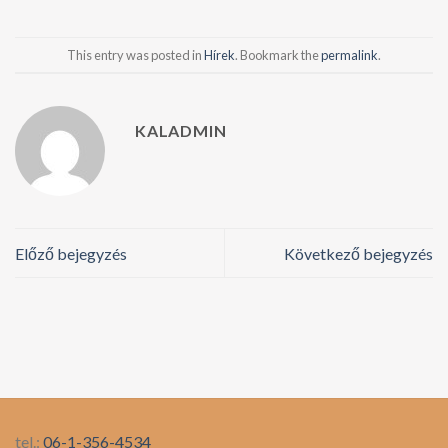
This entry was posted in
Hírek
. Bookmark the
permalink
.
KALADMIN
Előző bejegyzés
Következő bejegyzés
tel.:
06-1-356-4534