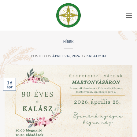
Skip
to
content
HÍREK
POSTED ON
ÁPRILIS 16, 2026
BY
KALADMIN
16
ápr